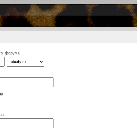
го форума
ма
ра